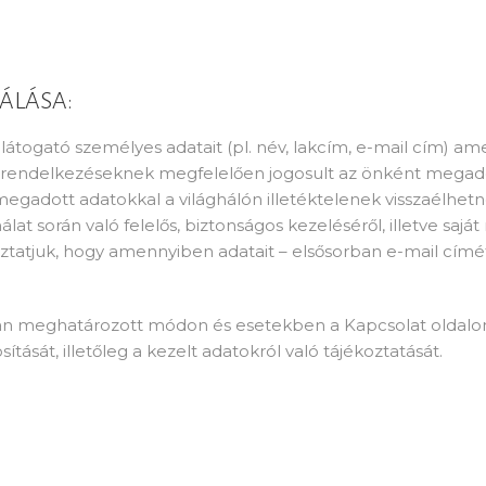
ÁLÁSA:
a látogató személyes adatait (pl. név, lakcím, e-mail cím)
t rendelkezéseknek megfelelően jogosult az önként megado
gadott adatokkal a világhálón illetéktelenek visszaélhetne
lat során való felelős, biztonságos kezeléséről, illetve s
ékoztatjuk, hogy amennyiben adatait – elsősorban e-mail cím
an meghatározott módon és esetekben a Kapcsolat oldalon
tását, illetőleg a kezelt adatokról való tájékoztatását.