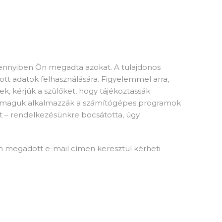
 amennyiben Ön megadta azokat. A tulajdonos
tt adatok felhasználására. Figyelemmel arra,
k, kérjük a szülőket, hogy tájékoztassák
aját maguk alkalmazzák a számítógépes programok
ét – rendelkezésünkre bocsátotta, úgy
 megadott e-mail címen keresztül kérheti