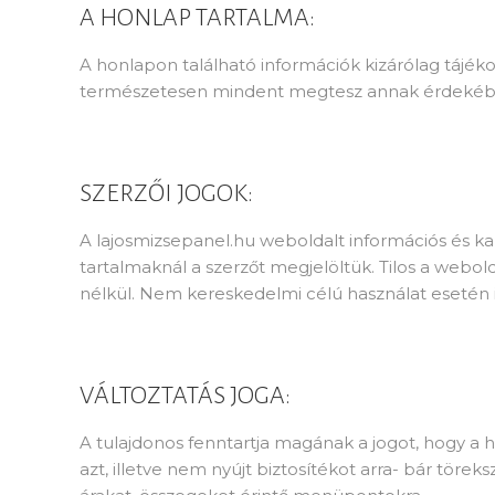
A HONLAP TARTALMA:
A honlapon található információk kizárólag tájéko
természetesen mindent megtesz annak érdekében,
SZERZŐI JOGOK:
A lajosmizsepanel.hu weboldalt információs és kapc
tartalmaknál a szerzőt megjelöltük. Tilos a webo
nélkül. Nem kereskedelmi célú használat esetén i
VÁLTOZTATÁS JOGA:
A tulajdonos fenntartja magának a jogot, hogy a 
azt, illetve nem nyújt biztosítékot arra- bár töre