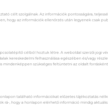
ztató célt szolgálnak. Az információk pontosságára, teljes
 hogy az információk ellenőrzés után legyenek csak publ
solatépítő célból hoztuk létre. A weboldal szerzői jogi véd
ldalak kereskedelmi felhasználása egészében és/vagy részle
s mindenképpen szükséges feltüntetni az oldalt forrásként
honlapon található információkat előzetes tájékoztatás nélk
kszik rá-, hogy a honlapon elérhető információ mindig aktuáli