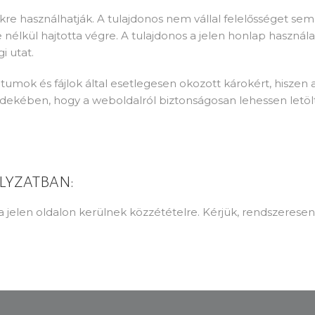
kre használhatják. A tulajdonos nem vállal felelősséget semm
nélkül hajtotta végre. A tulajdonos a jelen honlap használa
i utat.
umok és fájlok által esetlegesen okozott károkért, hiszen 
rdekében, hogy a weboldalról biztonságosan lehessen letöl
LYZATBAN:
a jelen oldalon kerülnek közzétételre. Kérjük, rendszerese