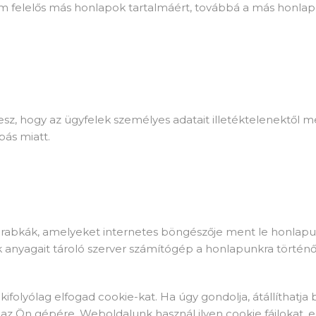
m felelős más honlapok tartalmáért, továbbá a más honlapok
sz, hogy az ügyfelek személyes adatait illetéktelenektől m
pás miatt.
ó darabkák, amelyeket internetes böngészője ment le honlap
k anyagait tároló szerver számítógép a honlapunkra történő
ifolyólag elfogad cookie-kat. Ha úgy gondolja, átállíthatja 
 az Ön gépére. Weboldalunk használ ilyen cookie fájlokat,