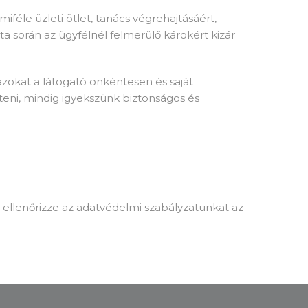
iféle üzleti ötlet, tanács végrehajtásáért,
ta során az ügyfélnél felmerülő károkért kizár
azokat a látogató önkéntesen és saját
teni, mindig igyekszünk biztonságos és
n ellenőrizze az adatvédelmi szabályzatunkat az