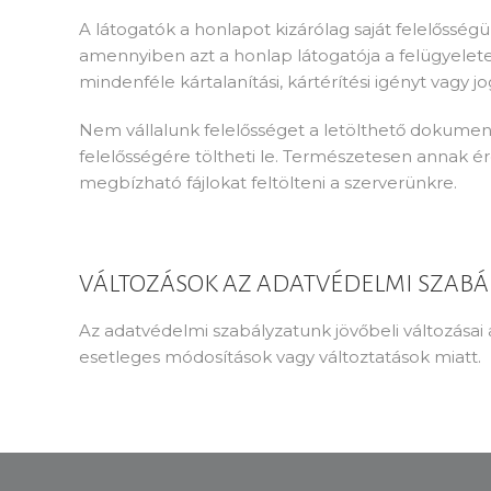
A látogatók a honlapot kizárólag saját felelősségü
amennyiben azt a honlap látogatója a felügyelete 
mindenféle kártalanítási, kártérítési igényt vagy jog
Nem vállalunk felelősséget a letölthető dokument
felelősségére töltheti le. Természetesen annak é
megbízható fájlokat feltölteni a szerverünkre.
VÁLTOZÁSOK AZ ADATVÉDELMI SZABÁ
Az adatvédelmi szabályzatunk jövőbeli változásai 
esetleges módosítások vagy változtatások miatt.