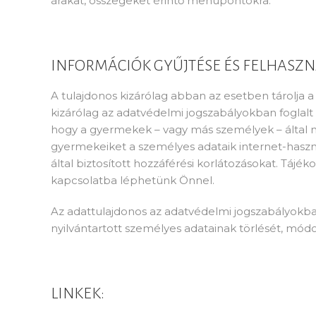
árakat, összegeket érintő menüpontokra.
INFORMÁCIÓK GYŰJTÉSE ÉS FELHASZN
A tulajdonos kizárólag abban az esetben tárolja 
kizárólag az adatvédelmi jogszabályokban foglal
hogy a gyermekek – vagy más személyek – által me
gyermekeiket a személyes adataik internet-haszná
által biztosított hozzáférési korlátozásokat. Táj
kapcsolatba léphetünk Önnel.
Az adattulajdonos az adatvédelmi jogszabályokb
nyilvántartott személyes adatainak törlését, módosí
LINKEK: