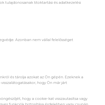
 tulajdonosainak titoktartási és adatkezelési
egvédje. Azonban nem vállal felelősséget
unkról és tárolja azokat az Ön gépén. Ezeknek a
 visszalátogatásakor, hogy Ön már járt
böngészőjét, hogy a cookie-kat visszautasítsa vagy
 egyes funkciók biztosítása érdekében vagy csupán