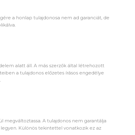
ségére a honlap tulajdonosa nem ad garanciát, de
ikálva.
elem alatt áll. A más szerzők által létrehozott
teiben a tulajdonos előzetes írásos engedélye
.
ül megváltoztassa. A tulajdonos nem garantálja
s legyen. Különös tekintettel vonatkozik ez az