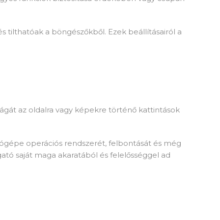
s tilthatóak a böngészőkből. Ezek beállításairól a
ágát az oldalra vagy képekre történő kattintások
tógépe operációs rendszerét, felbontását és még
gató saját maga akaratából és felelősséggel ad