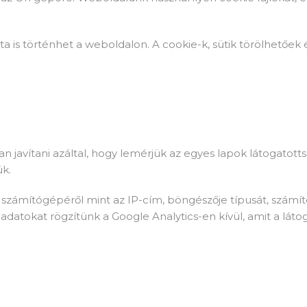
a is történhet a weboldalon. A cookie-k, sütik törölhetőek é
 javítani azáltal, hogy lemérjük az egyes lapok látogatotts
ük.
számítógépéről mint az IP-cím, böngészője típusát, számí
adatokat rögzítünk a Google Analytics-en kívül, amit a láto