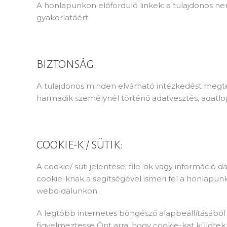
A honlapunkon előforduló linkek: a tulajdonos ne
gyakorlatáért.
BIZTONSÁG:
A tulajdonos minden elvárható intézkedést megte
harmadik személynél történő adatvesztés, adatlo
COOKIE-K / SÜTIK:
A cookie/ süti jelentése: file-ok vagy informáci
cookie-knak a segítségével ismeri fel a honlapun
weboldalunkon.
A legtöbb internetes böngésző alapbeállításából k
figyelmeztesse Önt arra, hogy cookie-kat küldtek