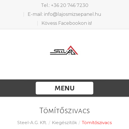
Tel.: +36 20 746 7230
E-mail: info@lajosmizsepanel.hu
Kövess Facebookon is!
MENU
Tömítőszivacs
Steel-A.G. Kft.
/
Kiegészítők
/
Tömítőszivacs